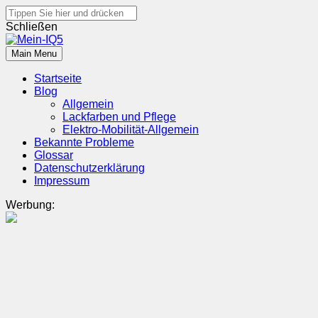
Search
for:
Schließen
Skip
to
Main Menu
Mein-IQ5
Alles Wissenswerte über den Hyundai Ioniq 5
content
Startseite
Blog
Allgemein
Lackfarben und Pflege
Elektro-Mobilität-Allgemein
Bekannte Probleme
Glossar
Datenschutzerklärung
Impressum
Werbung: