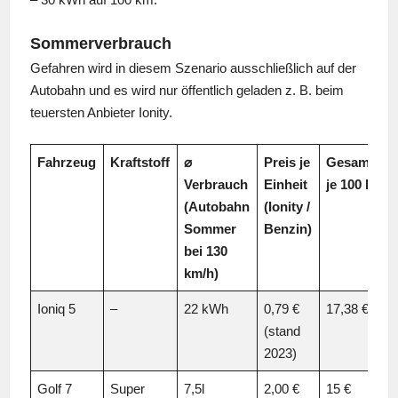
Sommerverbrauch
Gefahren wird in diesem Szenario ausschließlich auf der
Autobahn und es wird nur öffentlich geladen z. B. beim
teuersten Anbieter Ionity.
Fahrzeug
Kraftstoff
⌀
Preis je
Gesamtkos
Verbrauch
Einheit
je 100 km
(Autobahn
(Ionity /
Sommer
Benzin)
bei 130
km/h)
Ioniq 5
–
22 kWh
0,79 €
17,38 €
(stand
2023)
Golf 7
Super
7,5l
2,00 €
15 €