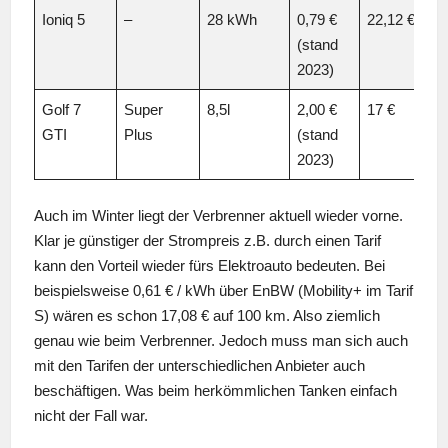
Ioniq 5
–
28 kWh
0,79 €
22,12 €
(stand
2023)
Golf 7
Super
8,5l
2,00 €
17 €
GTI
Plus
(stand
2023)
Auch im Winter liegt der Verbrenner aktuell wieder vorne.
Klar je günstiger der Strompreis z.B. durch einen Tarif
kann den Vorteil wieder fürs Elektroauto bedeuten. Bei
beispielsweise 0,61 € / kWh über EnBW (Mobility+ im Tarif
S) wären es schon 17,08 € auf 100 km. Also ziemlich
genau wie beim Verbrenner. Jedoch muss man sich auch
mit den Tarifen der unterschiedlichen Anbieter auch
beschäftigen. Was beim herkömmlichen Tanken einfach
nicht der Fall war.