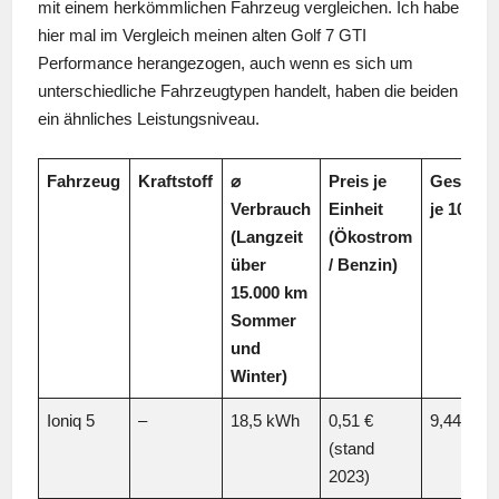
mit einem herkömmlichen Fahrzeug vergleichen. Ich habe
hier mal im Vergleich meinen alten Golf 7 GTI
Performance herangezogen, auch wenn es sich um
unterschiedliche Fahrzeugtypen handelt, haben die beiden
ein ähnliches Leistungsniveau.
Fahrzeug
Kraftstoff
⌀
Preis je
Gesamtk
Verbrauch
Einheit
je 100 k
(Langzeit
(Ökostrom
über
/ Benzin)
15.000 km
Sommer
und
Winter)
Ioniq 5
–
18,5 kWh
0,51 €
9,44 €
(stand
2023)