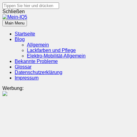
Search
for:
Schließen
Skip
to
Main Menu
Mein-IQ5
Alles Wissenswerte über den Hyundai Ioniq 5
content
Startseite
Blog
Allgemein
Lackfarben und Pflege
Elektro-Mobilität-Allgemein
Bekannte Probleme
Glossar
Datenschutzerklärung
Impressum
Werbung: