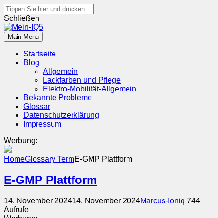
Search
for:
Schließen
Skip
to
Main Menu
Mein-IQ5
Alles Wissenswerte über den Hyundai Ioniq 5
content
Startseite
Blog
Allgemein
Lackfarben und Pflege
Elektro-Mobilität-Allgemein
Bekannte Probleme
Glossar
Datenschutzerklärung
Impressum
Werbung:
Home
Glossary Term
E-GMP Plattform
E-GMP Plattform
14. November 2024
14. November 2024
Marcus-Ioniq
744
Aufrufe